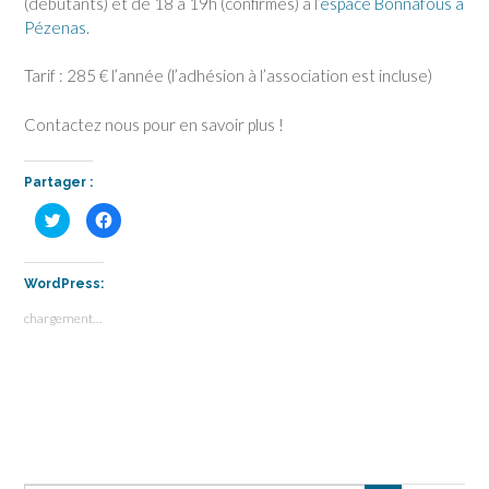
(débutants) et de 18 à 19h (confirmés) à l’
espace Bonnafous à
Pézenas
.
Tarif : 285 € l’année (l’adhésion à l’association est incluse)
Contactez nous pour en savoir plus !
Partager :
C
C
l
l
i
i
q
q
u
u
e
e
WordPress:
z
z
p
p
chargement…
o
o
u
u
r
r
p
p
a
a
r
r
t
t
a
a
g
g
e
e
r
r
s
s
u
u