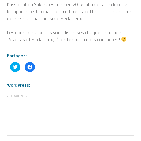
L’association Sakura est née en 2016, afin de faire découvrir
le Japon et le Japonais ses multiples facettes dans le secteur
de Pézenas mais aussi de Bédarieux.
Les cours de Japonais sont dispensés chaque semaine sur
Pézenas et Bédarieux, n’hésitez pas à nous contacter !
Partager :
C
C
l
l
i
i
q
q
u
u
e
e
WordPress:
z
z
p
p
chargement…
o
o
u
u
r
r
p
p
a
a
r
r
t
t
a
a
g
g
e
e
r
r
s
s