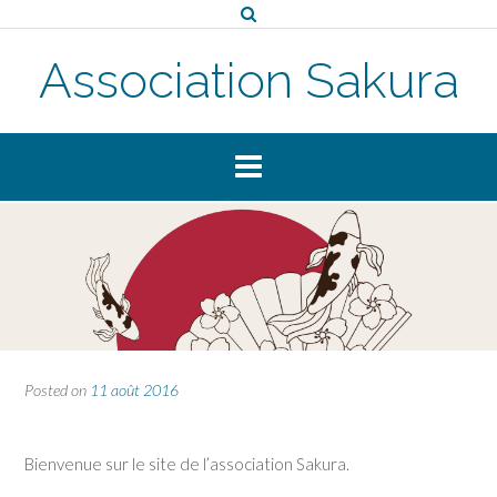
Skip
to
content
Association Sakura
Posted on
11 août 2016
Bienvenue sur le site de l’association Sakura.